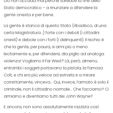
ciò non accada mai perché sarebbe la fine dello
Stato democratico – a rinunziare a difendere la
gente onesta e per bene.
La gente è stanca di questo Stato (ribadisco, di una
certa Magistratura…) forte con i deboli (i cittadini
onesti) e debole con i forti (i delinquenti). Il rischio è
che la gente, per paura, si armi più o meno
lecitamente e, per difendersi, dia piglio ad analoga
violenza! Vogliamo il Far West? Là, però, almeno,
entrambi i soggeti portavano la pistola, la famosa
Colt, e chi era più veloce ad estrarla e a mirare
correttamente, vinceva… Qui, invece, l’armato è solo il
criminale, non il cittadino normale… Che facciamo? Ci
armiamo e diventiamo tutti dei John Wayne?
E ancora, non sono assolutamente razzista così