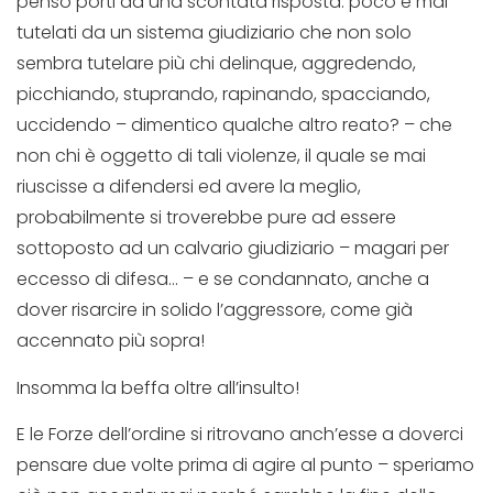
penso porti ad una scontata risposta: poco e mal
tutelati da un sistema giudiziario che non solo
sembra tutelare più chi delinque, aggredendo,
picchiando, stuprando, rapinando, spacciando,
uccidendo – dimentico qualche altro reato? – che
non chi è oggetto di tali violenze, il quale se mai
riuscisse a difendersi ed avere la meglio,
probabilmente si troverebbe pure ad essere
sottoposto ad un calvario giudiziario – magari per
eccesso di difesa… – e se condannato, anche a
dover risarcire in solido l’aggressore, come già
accennato più sopra!
Insomma la beffa oltre all’insulto!
E le Forze dell’ordine si ritrovano anch’esse a doverci
pensare due volte prima di agire al punto – speriamo