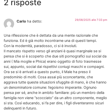
2 risposte
29/08/2025 alle 7:33 pm
Carlo
ha detto:
Una riflessione che è dettata da una mente razionale che
funziona. Ed è già molto incontrarne una di questi tempi.
Con la modernità, paradosso, ci si è involuti.
Il mancato rispetto verso gli anziani è quasi marginale se si
pensa che si è scoperto che due siti pornografici sui social da
anni ( Mia moglie e Phica) erano oggetto di foto trasmesse
sui, appunto, social dai rispettivi coniugi maschi e compagni.
Ora se si è arrivati a questo punto, il Male ha preso il
predominio di molti. Cosa assai più sconcertante, che
aggrava tutte queste situazioni sfuggite di mano, è che hanno
un denominatore comune: l’egoismo imperante. Ognuno
pensa per sé, anche in ambito familiare: più un membro della
famiglia non viene “scocciato” da un altro componente, meglio
si sta. Così educando, si fa per dire, i figli diventeranno sicuri
delinquenti in futuro.