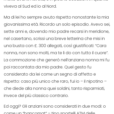
viveva al Sud ed io al Nord.
Ma di lei ho sempre avuto rispetto nonostante la mia
giovanissima età. Ricordo un solo episodio. Avevo sei,
sette anni e, dovendo mio padre recarsi in meridione,
nel casertano, scrissi una breve letterina che misi in
una busta con £. 300 allegati, così giustificati: “Cara
nonna, non sono molti, ma te li do con tutto il cuore”.
La commozione che generò nell’anziana nonna mi fu
poi raccontata da mio padre. Quel gesto fu
considerato da lei come un segno di affetto e
rispetto: caso più unico che raro, fui io – il nipotino –
che diede alla nonna quei soldini, tanto risparmiati,
invece del più classico contrario.
Ed oggi? Gli anziani sono considerati in due modi: o
come un “bancomat” – tipo sportelli ATM delle