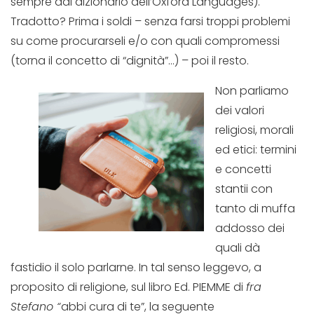
sempre dal dizionario dell’Oxford Languages).
Tradotto? Prima i soldi – senza farsi troppi problemi
su come procurarseli e/o con quali compromessi
(torna il concetto di “dignità”…) – poi il resto.
Non parliamo
dei valori
religiosi, morali
ed etici: termini
e concetti
stantii con
tanto di muffa
addosso dei
quali dà
fastidio il solo parlarne. In tal senso leggevo, a
proposito di religione, sul libro Ed. PIEMME di
fra
Stefano “
abbi cura di te”, la seguente