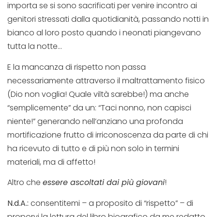
importa se si sono sacrificati per venire incontro ai
genitori stressati dalla quotidianità, passando notti in
bianco al loro posto quando i neonati piangevano
tutta la notte…
E la mancanza di rispetto non passa
necessariamente attraverso il maltrattamento fisico
(Dio non voglia! Quale viltà sarebbe!) ma anche
“semplicemente” da un: “Taci nonno, non capisci
niente!” generando nell’anziano una profonda
mortificazione frutto di irriconoscenza da parte di chi
ha ricevuto di tutto e di più non solo in termini
materiali, ma di affetto!
Altro che
essere ascoltati dai più giovani
!
N.d.A.:
consentitemi – a proposito di “rispetto” – di
proporvi la lettura del libro biografico da me redatto