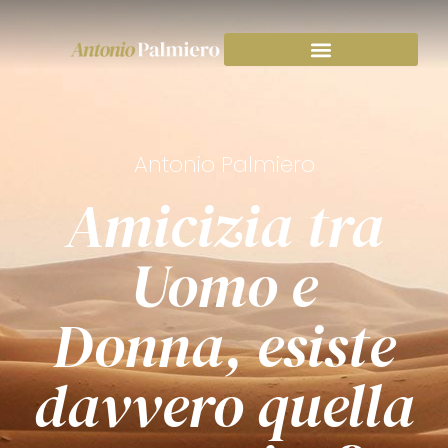
Antonio Palmiero
Amicizia tra
Uomo e
Donna, esiste
davvero quella